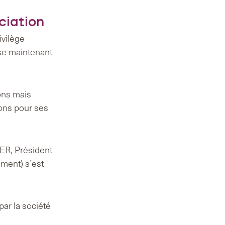
ciation
ivilège
se maintenant
ons mais
ions pour ses
IER, Président
ment) s’est
par la société