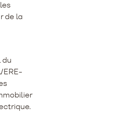
les
 de la
l du
AVERE-
es
immobilier
ectrique.