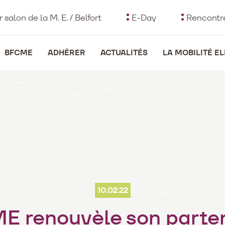
r salon de la M. E. / Belfort
E-Day
Rencontre
avigation
BFCME
ADHÉRER
ACTUALITÉS
LA MOBILITÉ E
rincipale
10.02.22
E renouvèle son parten