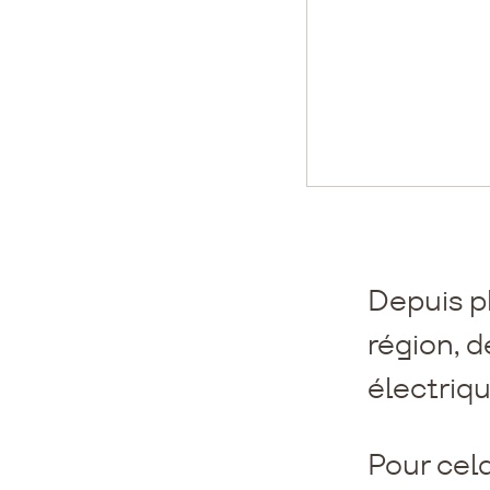
Depuis p
région, d
électriq
Pour cela