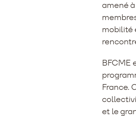
amené à s
membres 
mobilité 
rencontre
BFCME es
programm
France. 
collectiv
et le gra