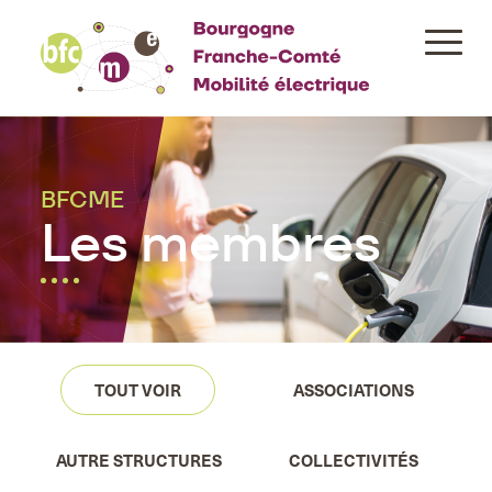
Aller
au
contenu
principal
BFCME
Les membres
TOUT VOIR
ASSOCIATIONS
AUTRE STRUCTURES
COLLECTIVITÉS