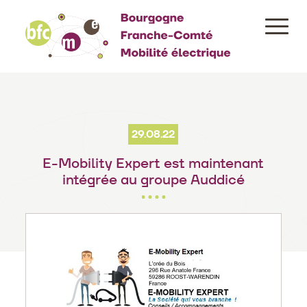
Aller
au
contenu
principal
29.08.22
E-Mobility Expert est maintenant
intégrée au groupe Auddicé