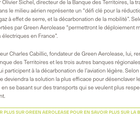
livier Sichel, directeur de la Banque des Territoires, la tr
ns le milieu aérien représente un “défi clé pour la réduct
z à effet de serre, et la décarbonation de la mobilité”. Selo
rtées par Green Aerolease “permettront le déploiement m
s électriques en France”.
ur Charles Cabillic, fondateur de Green Aerolease, lui, r
nque des Territoires et les trois autres banques régionales 
i participent à la décarbonation de l’aviation légère. Selon l
e deviendra la solution la plus efficace pour désenclaver le
 en se basant sur des transports qui se veulent plus resp
nt.
R PLUS SUR GREEN AEROLEASE
POUR EN SAVOIR PLUS SUR LA