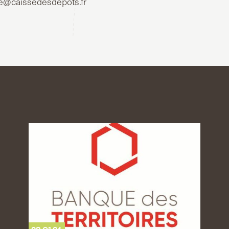
e@caissedesdepots.fr