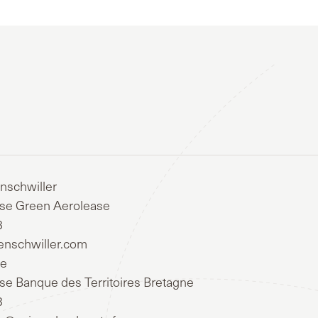
nschwiller
sse Green Aerolease
8
enschwiller.com
ée
sse Banque des Territoires Bretagne
8