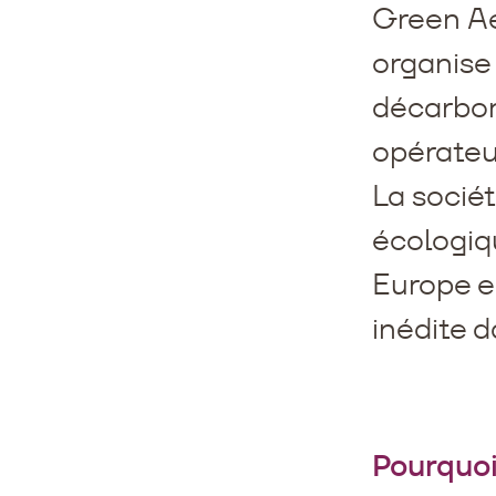
Green Ae
organise 
décarbon
opérateu
La socié
écologiq
Europe e
inédite d
Pourquo