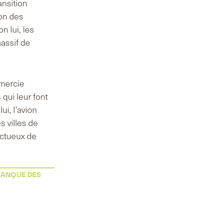
ansition
ion des
n lui, les
assif de
emercie
qui leur font
ui, l’avion
s villes de
ectueux de
 BANQUE DES