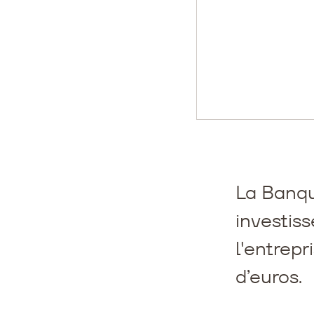
La Banque
investiss
l'entrepr
d’euros.