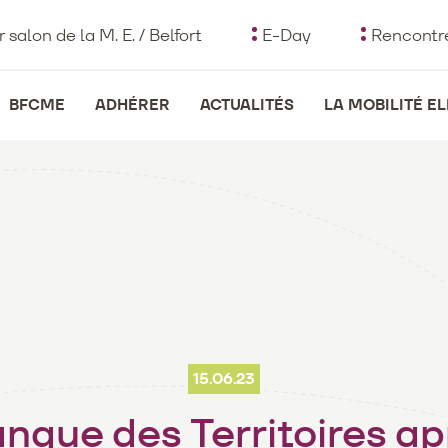
r salon de la M. E. / Belfort
E-Day
Rencontre
avigation
BFCME
ADHÉRER
ACTUALITÉS
LA MOBILITÉ E
rincipale
15.06.23
nque des Territoires a