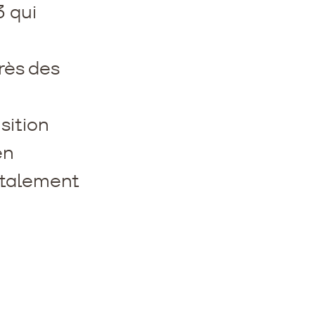
3 qui
ès des
nsition
en
otalement