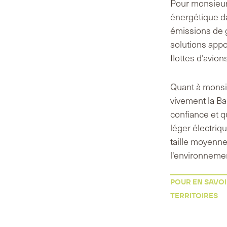
Pour monsieur O
énergétique da
émissions de ga
solutions appo
flottes d'avion
Quant à monsie
vivement la Ba
confiance et qu
léger électriqu
taille moyenne
l'environneme
POUR EN SAVOI
TERRITOIRES